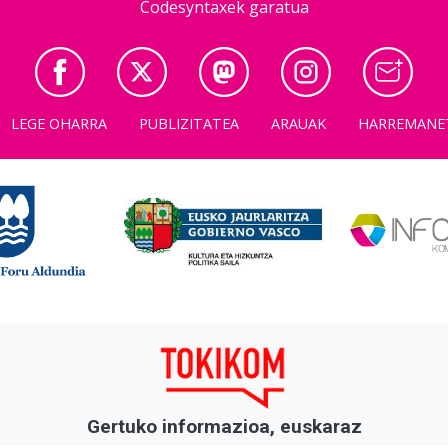
Codesyntaxek garatua
LEGE OHARRA
PUBLIZITATEA
ARAUAK
HARREMANE
Gertuko informazioa, euskaraz