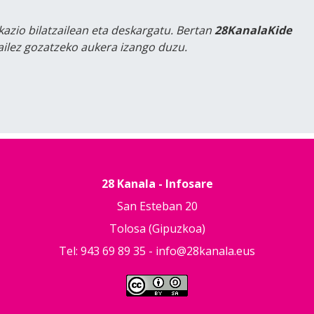
kazio bilatzailean eta deskargatu. Bertan
28KanalaKide
tailez gozatzeko aukera izango duzu.
28 Kanala - Infosare
San Esteban 20
Tolosa (Gipuzkoa)
Tel: 943 69 89 35 -
info@28kanala.eus