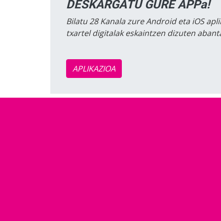
DESKARGATU GURE APPa!
Bilatu 28 Kanala zure Android eta iOS apli
txartel digitalak eskaintzen dizuten aban
APLIKAZIOA