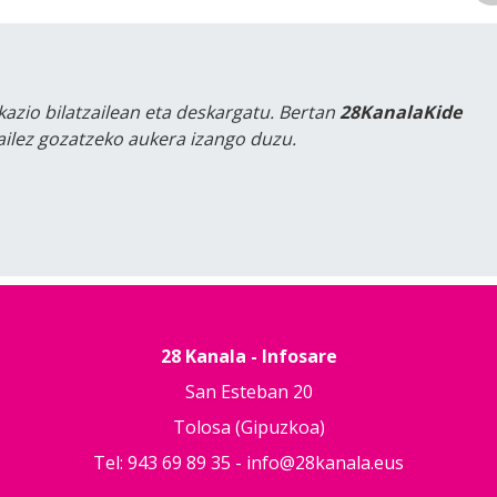
kazio bilatzailean eta deskargatu. Bertan
28KanalaKide
tailez gozatzeko aukera izango duzu.
28 Kanala - Infosare
San Esteban 20
Tolosa (Gipuzkoa)
Tel: 943 69 89 35 -
info@28kanala.eus