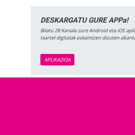
DESKARGATU GURE APPa!
Bilatu 28 Kanala zure Android eta iOS apli
txartel digitalak eskaintzen dizuten aban
APLIKAZIOA