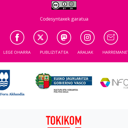
Codesyntaxek garatua
LEGE OHARRA
PUBLIZITATEA
ARAUAK
HARREMANE