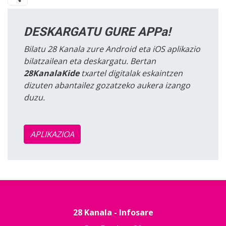
DESKARGATU GURE APPa!
Bilatu 28 Kanala zure Android eta iOS aplikazio
bilatzailean eta deskargatu. Bertan
28KanalaKide
txartel digitalak eskaintzen
dizuten abantailez gozatzeko aukera izango
duzu.
APLIKAZIOA
28 Kanala - Infosare