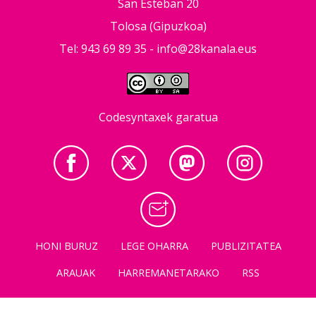
San Esteban 20
Tolosa (Gipuzkoa)
Tel: 943 69 89 35 -
info@28kanala.eus
Codesyntaxek garatua
HONI BURUZ
LEGE OHARRA
PUBLIZITATEA
ARAUAK
HARREMANETARAKO
RSS