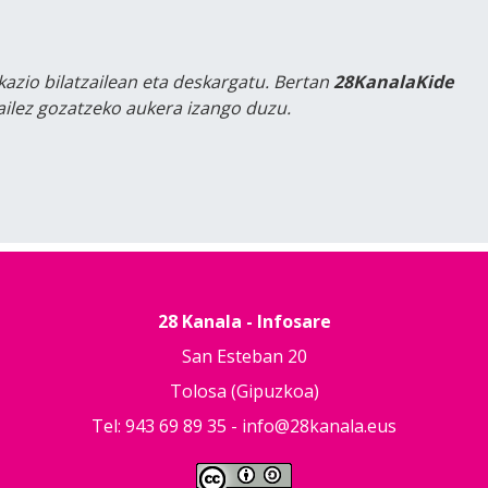
kazio bilatzailean eta deskargatu. Bertan
28KanalaKide
tailez gozatzeko aukera izango duzu.
28 Kanala - Infosare
San Esteban 20
Tolosa (Gipuzkoa)
Tel: 943 69 89 35 -
info@28kanala.eus