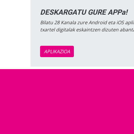
DESKARGATU GURE APPa!
Bilatu 28 Kanala zure Android eta iOS apli
txartel digitalak eskaintzen dizuten aban
APLIKAZIOA