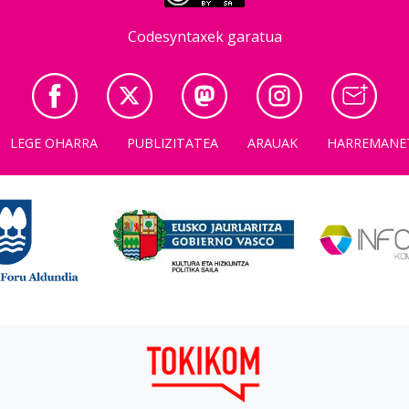
Codesyntaxek garatua
LEGE OHARRA
PUBLIZITATEA
ARAUAK
HARREMANE