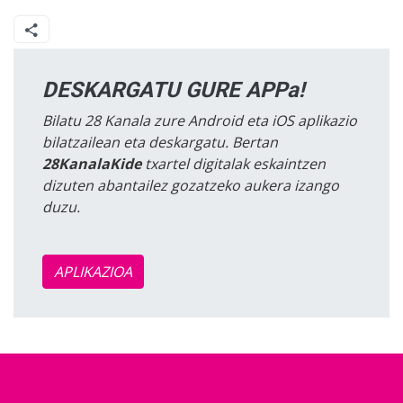
DESKARGATU GURE APPa!
Bilatu 28 Kanala zure Android eta iOS aplikazio
bilatzailean eta deskargatu. Bertan
28KanalaKide
txartel digitalak eskaintzen
dizuten abantailez gozatzeko aukera izango
duzu.
APLIKAZIOA