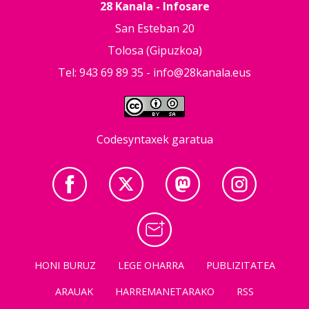
28 Kanala - Infosare
San Esteban 20
Tolosa (Gipuzkoa)
Tel: 943 69 89 35 -
info@28kanala.eus
Codesyntaxek garatua
HONI BURUZ
LEGE OHARRA
PUBLIZITATEA
ARAUAK
HARREMANETARAKO
RSS