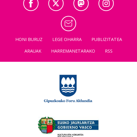
HONI BURUZ
LEGE OHARRA
PUBLIZITATEA
ARAUAK
HARREMANETARAKO
RSS