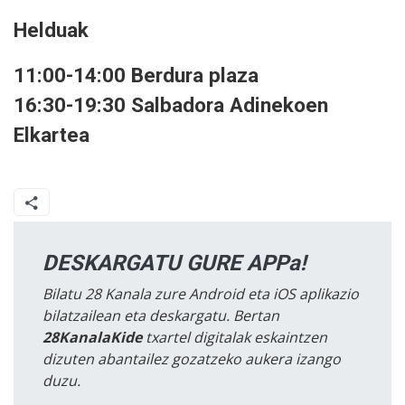
Helduak
11:00-14:00 Berdura plaza
16:30-19:30 Salbadora Adinekoen
Elkartea
DESKARGATU GURE APPa!
Bilatu 28 Kanala zure Android eta iOS aplikazio
bilatzailean eta deskargatu. Bertan
28KanalaKide
txartel digitalak eskaintzen
dizuten abantailez gozatzeko aukera izango
duzu.