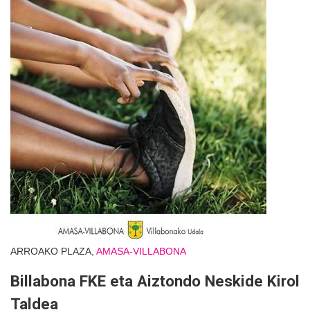
ARROAKO PLAZA,
AMASA-VILLABONA
Billabona FKE eta Aiztondo Neskide Kirol
Taldea