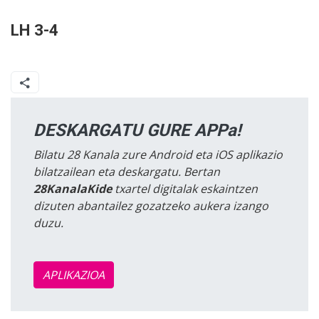
LH 3-4
DESKARGATU GURE APPa!
Bilatu 28 Kanala zure Android eta iOS aplikazio
bilatzailean eta deskargatu. Bertan
28KanalaKide
txartel digitalak eskaintzen
dizuten abantailez gozatzeko aukera izango
duzu.
APLIKAZIOA