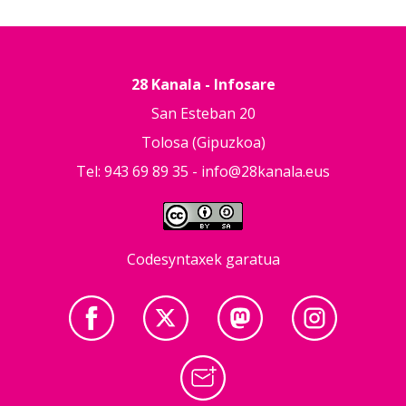
28 Kanala - Infosare
San Esteban 20
Tolosa (Gipuzkoa)
Tel: 943 69 89 35 -
info@28kanala.eus
Codesyntaxek garatua