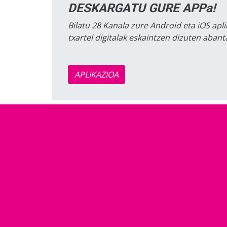
DESKARGATU GURE APPa!
Bilatu 28 Kanala zure Android eta iOS apli
txartel digitalak eskaintzen dizuten aban
APLIKAZIOA