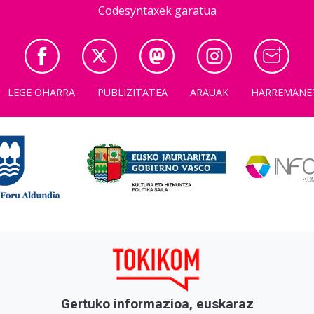
Codesyntaxek garatua
LEGE OHARRA
PUBLIZITATEA
ARAUAK
HARREMANE
Gertuko informazioa, euskaraz