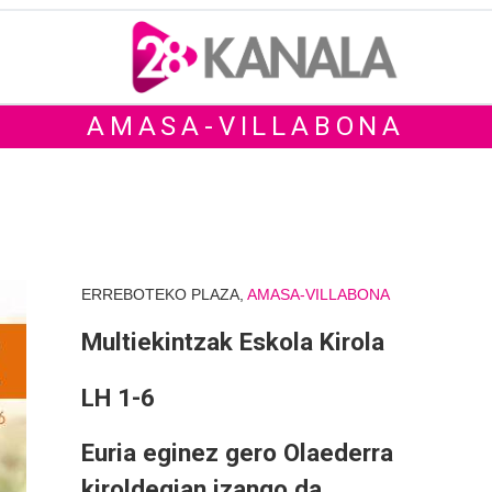
AMASA-VILLABONA
ERREBOTEKO PLAZA,
AMASA-VILLABONA
Multiekintzak Eskola Kirola
LH 1-6
Euria eginez gero Olaederra
kiroldegian izango da