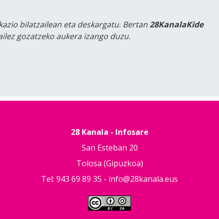
kazio bilatzailean eta deskargatu. Bertan
28KanalaKide
tailez gozatzeko aukera izango duzu.
28 Kanala - Infosare
San Esteban 20
Tolosa (Gipuzkoa)
Tel: 943 69 89 35 -
info@28kanala.eus