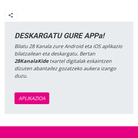
DESKARGATU GURE APPa!
Bilatu 28 Kanala zure Android eta iOS aplikazio
bilatzailean eta deskargatu. Bertan
28KanalaKide
txartel digitalak eskaintzen
dizuten abantailez gozatzeko aukera izango
duzu.
APLIKAZIOA