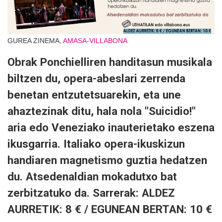
GUREA ZINEMA,
AMASA-VILLABONA
Obrak Ponchielliren handitasun musikala
biltzen du, opera-abeslari zerrenda
benetan entzutetsuarekin, eta une
ahaztezinak ditu, hala nola "Suicidio!"
aria edo Veneziako inauterietako eszena
ikusgarria. Italiako opera-ikuskizun
handiaren magnetismo guztia hedatzen
du. Atsedenaldian mokadutxo bat
zerbitzatuko da. Sarrerak: ALDEZ
AURRETIK: 8 € / EGUNEAN BERTAN: 10 €