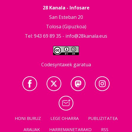
28 Kanala - Infosare
San Esteban 20
Tolosa (Gipuzkoa)
Tel: 943 69 89 35 -
info@28kanala.eus
Codesyntaxek garatua
HONI BURUZ
LEGE OHARRA
PUBLIZITATEA
ARAUAK
HARREMANETARAKO
RSS