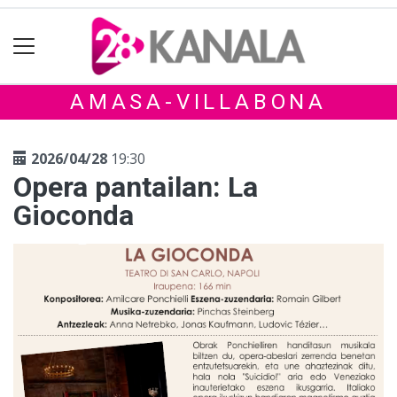
AMASA-VILLABONA
2026/04/28
19:30
Opera pantailan: La
Gioconda