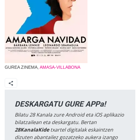
GUREA ZINEMA,
AMASA-VILLABONA
DESKARGATU GURE APPa!
Bilatu 28 Kanala zure Android eta iOS aplikazio
bilatzailean eta deskargatu. Bertan
28KanalaKide
txartel digitalak eskaintzen
dizuten abantailez gozatzeko aukera izango