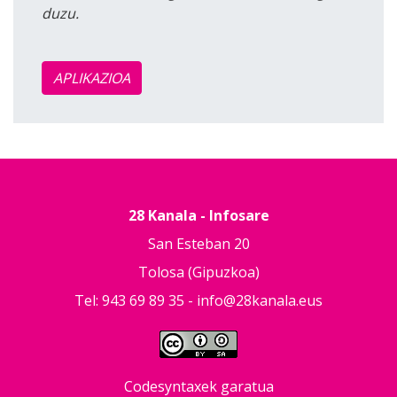
duzu.
APLIKAZIOA
28 Kanala - Infosare
San Esteban 20
Tolosa (Gipuzkoa)
Tel: 943 69 89 35 -
info@28kanala.eus
Codesyntaxek garatua