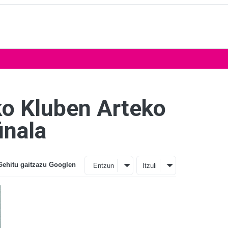
ko Kluben Arteko
inala
Gehitu gaitzazu Googlen
Entzun
Itzuli