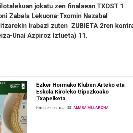
ilotalekuan jokatu zen finalaean TXOST 1
doni Zabala Lekuona-Txomin Nazabal
tzarekin irabazi zuten ZUBIETA 2ren kontr
iza-Unai Azpiroz Iztueta) 11.
Ezker Hormako Kluben Arteko eta
Eskola Kiroleko Gipuzkoako
Txapelketa
Erredakzioa
mar 30
AMASA-VILLABONA