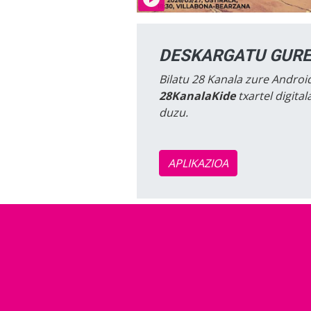
DESKARGATU GURE
Bilatu 28 Kanala zure Android
28KanalaKide
txartel digita
duzu.
APLIKAZIOA