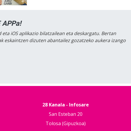
 APPa!
 eta iOS aplikazio bilatzailean eta deskargatu. Bertan
lak eskaintzen dizuten abantailez gozatzeko aukera izango
28 Kanala - Infosare
San Esteban 20
Tolosa (Gipuzkoa)