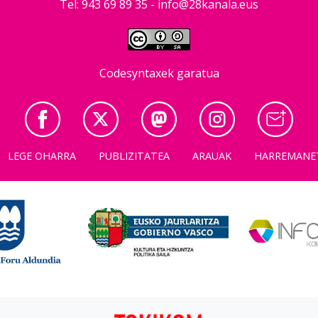
Tel: 943 69 89 35 -
info@28kanala.eus
Codesyntaxek garatua
LEGE OHARRA
PUBLIZITATEA
ARAUAK
HARREMANE