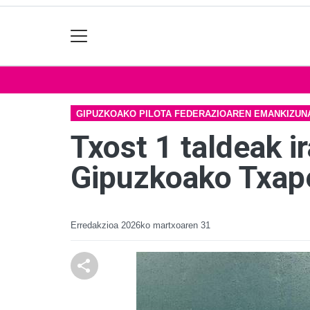
GIPUZKOAKO PILOTA FEDERAZIOAREN EMANKIZUN
Txost 1 taldeak 
Gipuzkoako Txape
Erredakzioa
2026ko martxoaren 31