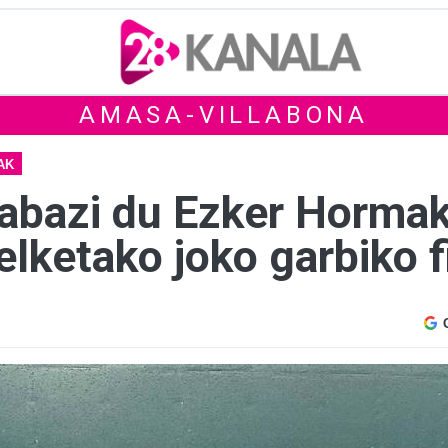
AMASA-VILLABONA
AK
irabazi du Ezker Horma
lketako joko garbiko f