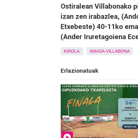
Ostiralean Villabonako p
izan zen irabazlea, (An
Etxebeste) 40-11ko emai
(Ander Iruretagoiena Ece
KIROLA
AMASA-VILLABONA
Erlazionatuak