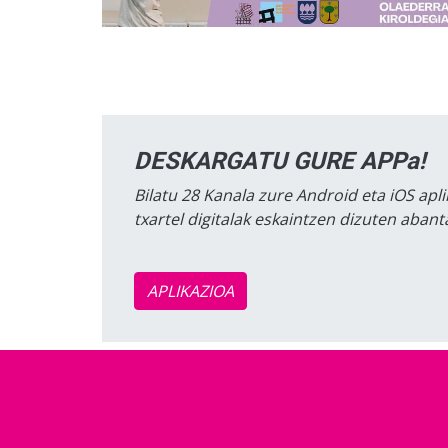
DESKARGATU GURE APPa!
Bilatu 28 Kanala zure Android eta iOS apli
txartel digitalak eskaintzen dizuten aban
APLIKAZIOA