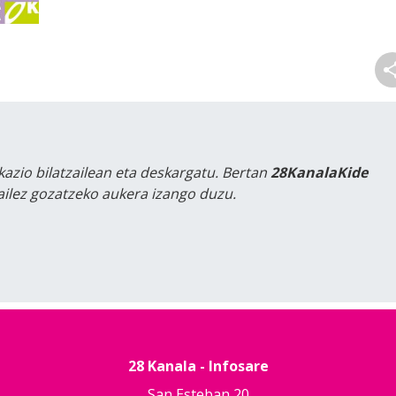
kazio bilatzailean eta deskargatu. Bertan
28KanalaKide
tailez gozatzeko aukera izango duzu.
28 Kanala - Infosare
San Esteban 20