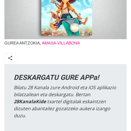
GUREA ANTZOKIA,
AMASA-VILLABONA
DESKARGATU GURE APPa!
Bilatu 28 Kanala zure Android eta iOS aplikazio
bilatzailean eta deskargatu. Bertan
28KanalaKide
txartel digitalak eskaintzen
dizuten abantailez gozatzeko aukera izango
duzu.