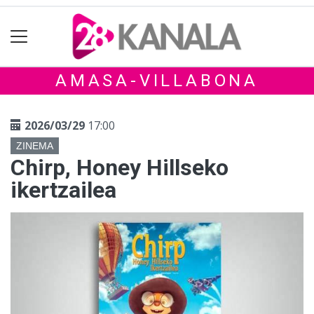
AMASA-VILLABONA
2026/03/29
17:00
ZINEMA
Chirp, Honey Hillseko
ikertzailea