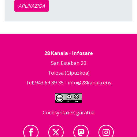
APLIKAZIOA
28 Kanala - Infosare
San Esteban 20
Tolosa (Gipuzkoa)
Tel: 943 69 89 35 -
info@28kanala.eus
Codesyntaxek garatua