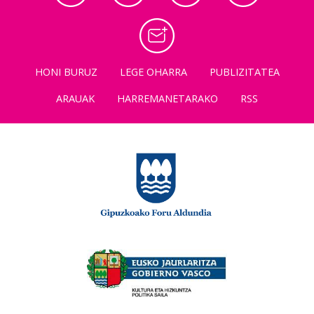
HONI BURUZ
LEGE OHARRA
PUBLIZITATEA
ARAUAK
HARREMANETARAKO
RSS