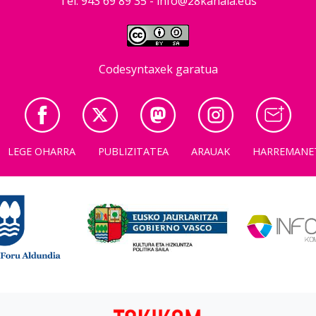
Tel: 943 69 89 35 -
info@28kanala.eus
Codesyntaxek garatua
LEGE OHARRA
PUBLIZITATEA
ARAUAK
HARREMANE