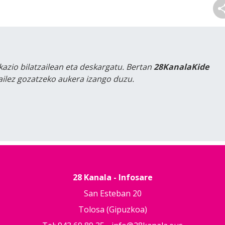
kazio bilatzailean eta deskargatu. Bertan
28KanalaKide
tailez gozatzeko aukera izango duzu.
28 Kanala - Infosare
San Esteban 20
Tolosa (Gipuzkoa)