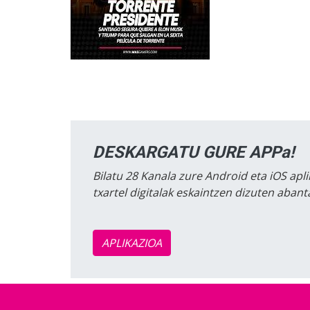
DESKARGATU GURE APPa!
Bilatu 28 Kanala zure Android eta iOS apli
txartel digitalak eskaintzen dizuten aban
APLIKAZIOA