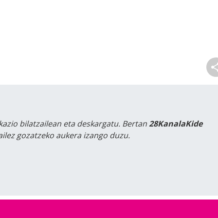
kazio bilatzailean eta deskargatu. Bertan
28KanalaKide
tailez gozatzeko aukera izango duzu.