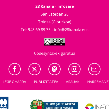
28 Kanala - Infosare
San Esteban 20
Tolosa (Gipuzkoa)
Tel: 943 69 89 35 -
info@28kanala.eus
Codesyntaxek garatua
LEGE OHARRA
PUBLIZITATEA
ARAUAK
HARREMANE