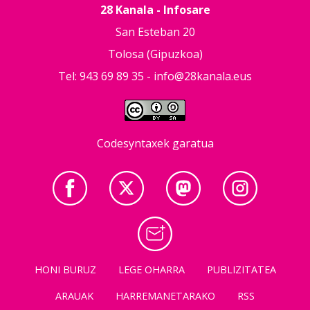
28 Kanala - Infosare
San Esteban 20
Tolosa (Gipuzkoa)
Tel: 943 69 89 35 -
info@28kanala.eus
Codesyntaxek garatua
HONI BURUZ
LEGE OHARRA
PUBLIZITATEA
ARAUAK
HARREMANETARAKO
RSS