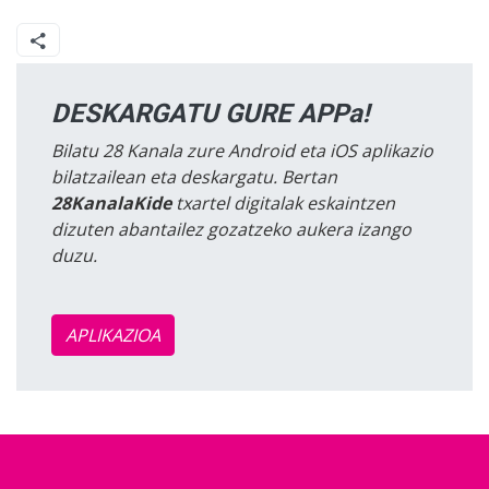
DESKARGATU GURE APPa!
Bilatu 28 Kanala zure Android eta iOS aplikazio
bilatzailean eta deskargatu. Bertan
28KanalaKide
txartel digitalak eskaintzen
dizuten abantailez gozatzeko aukera izango
duzu.
APLIKAZIOA