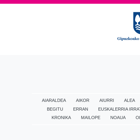
AIARALDEA
AIKOR
AIURRI
ALEA
BEGITU
ERRAN
EUSKALERRIA IRRA
KRONIKA
MAILOPE
NOAUA
O