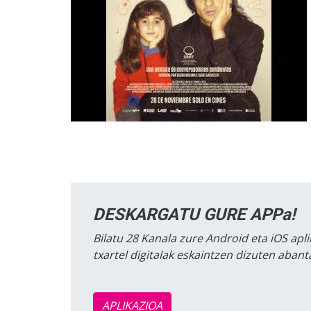
DESKARGATU GURE APPa!
Bilatu 28 Kanala zure Android eta iOS apli
txartel digitalak eskaintzen dizuten aban
APLIKAZIOA