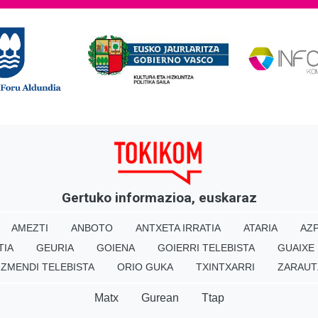
Gertuko informazioa, euskaraz
AMEZTI
ANBOTO
ANTXETA IRRATIA
ATARIA
AZP
TIA
GEURIA
GOIENA
GOIERRI TELEBISTA
GUAIXE
IZMENDI TELEBISTA
ORIO GUKA
TXINTXARRI
ZARAUT
Matx
Gurean
Ttap