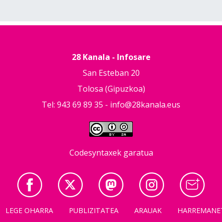
28 Kanala - Infosare
San Esteban 20
Tolosa (Gipuzkoa)
Tel: 943 69 89 35 -
info@28kanala.eus
Codesyntaxek garatua
LEGE OHARRA
PUBLIZITATEA
ARAUAK
HARREMANE