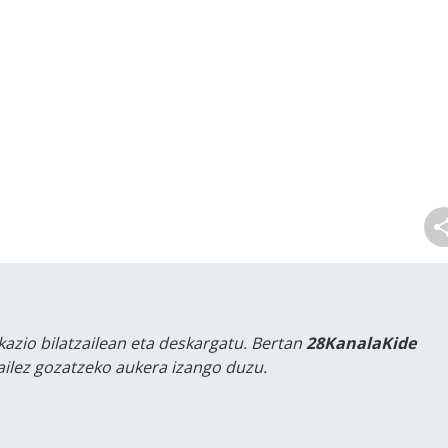
kazio bilatzailean eta deskargatu. Bertan
28KanalaKide
tailez gozatzeko aukera izango duzu.