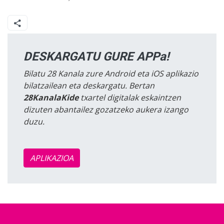
DESKARGATU GURE APPa!
Bilatu 28 Kanala zure Android eta iOS aplikazio
bilatzailean eta deskargatu. Bertan
28KanalaKide
txartel digitalak eskaintzen
dizuten abantailez gozatzeko aukera izango
duzu.
APLIKAZIOA