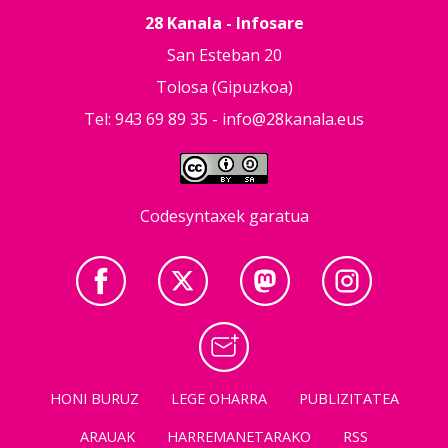
28 Kanala - Infosare
San Esteban 20
Tolosa (Gipuzkoa)
Tel: 943 69 89 35 -
info@28kanala.eus
Codesyntaxek garatua
HONI BURUZ
LEGE OHARRA
PUBLIZITATEA
ARAUAK
HARREMANETARAKO
RSS