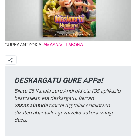
GUREA ANTZOKIA,
AMASA-VILLABONA
DESKARGATU GURE APPa!
Bilatu 28 Kanala zure Android eta iOS aplikazio
bilatzailean eta deskargatu. Bertan
28KanalaKide
txartel digitalak eskaintzen
dizuten abantailez gozatzeko aukera izango
duzu.