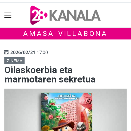
AMASA-VILLABONA
2026/02/21
17:00
ZINEMA
Oilaskoerbia eta
marmotaren sekretua