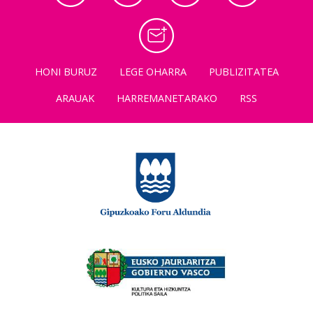
HONI BURUZ
LEGE OHARRA
PUBLIZITATEA
ARAUAK
HARREMANETARAKO
RSS