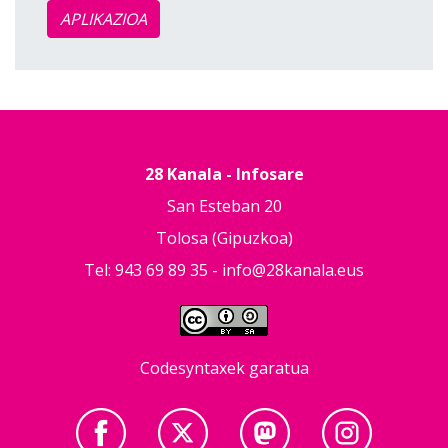
APLIKAZIOA
28 Kanala - Infosare
San Esteban 20
Tolosa (Gipuzkoa)
Tel: 943 69 89 35 -
info@28kanala.eus
Codesyntaxek garatua