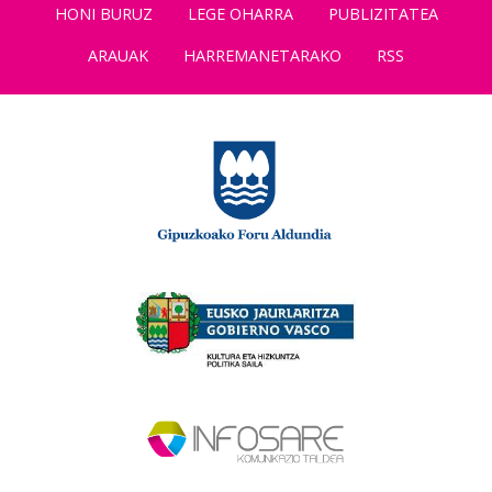
HONI BURUZ
LEGE OHARRA
PUBLIZITATEA
ARAUAK
HARREMANETARAKO
RSS