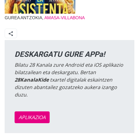
GUREA ANTZOKIA,
AMASA-VILLABONA
DESKARGATU GURE APPa!
Bilatu 28 Kanala zure Android eta iOS aplikazio
bilatzailean eta deskargatu. Bertan
28KanalaKide
txartel digitalak eskaintzen
dizuten abantailez gozatzeko aukera izango
duzu.
APLIKAZIOA