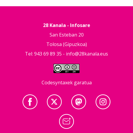
28 Kanala - Infosare
San Esteban 20
Tolosa (Gipuzkoa)
Tel: 943 69 89 35 -
info@28kanala.eus
Codesyntaxek garatua