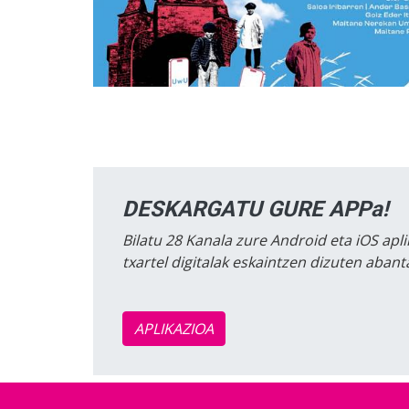
DESKARGATU GURE APPa!
Bilatu 28 Kanala zure Android eta iOS apli
txartel digitalak eskaintzen dizuten aban
APLIKAZIOA