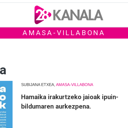
AMASA-VILLABONA
na
SUBIJANA ETXEA,
AMASA-VILLABONA
Hamaika irakurtzeko jaioak ipuin-
bildumaren aurkezpena.