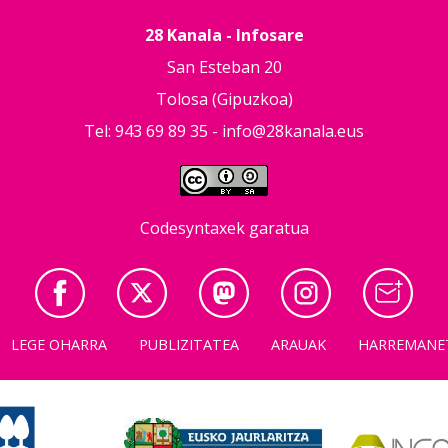
28 Kanala - Infosare
San Esteban 20
Tolosa (Gipuzkoa)
Tel: 943 69 89 35 -
info@28kanala.eus
Codesyntaxek garatua
LEGE OHARRA
PUBLIZITATEA
ARAUAK
HARREMANE