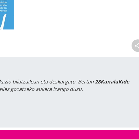
kazio bilatzailean eta deskargatu. Bertan
28KanalaKide
tailez gozatzeko aukera izango duzu.