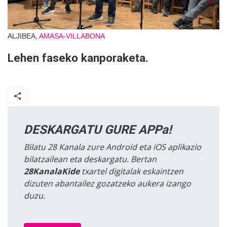
ALJIBEA,
AMASA-VILLABONA
Lehen faseko kanporaketa.
DESKARGATU GURE APPa!
Bilatu 28 Kanala zure Android eta iOS aplikazio
bilatzailean eta deskargatu. Bertan
28KanalaKide
txartel digitalak eskaintzen
dizuten abantailez gozatzeko aukera izango
duzu.