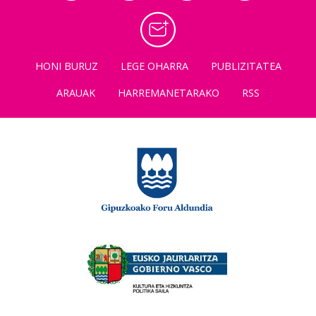
HONI BURUZ
LEGE OHARRA
PUBLIZITATEA
ARAUAK
HARREMANETARAKO
RSS