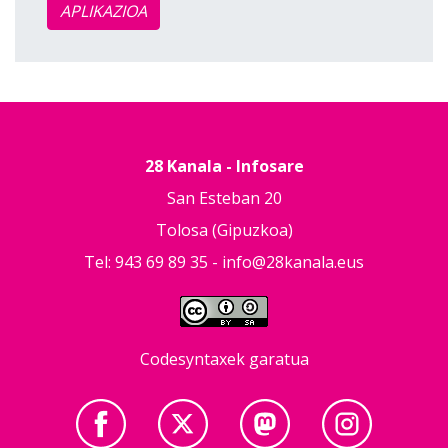
APLIKAZIOA
28 Kanala - Infosare
San Esteban 20
Tolosa (Gipuzkoa)
Tel: 943 69 89 35 -
info@28kanala.eus
Codesyntaxek garatua