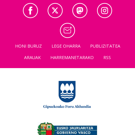
HONI BURUZ
LEGE OHARRA
PUBLIZITATEA
ARAUAK
HARREMANETARAKO
RSS