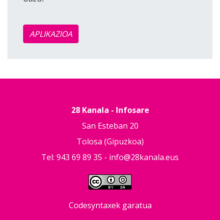
APLIKAZIOA
28 Kanala - Infosare
San Esteban 20
Tolosa (Gipuzkoa)
Tel: 943 69 89 35 -
info@28kanala.eus
Codesyntaxek garatua