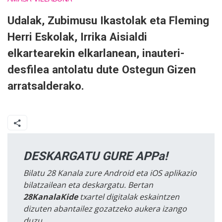
Udalak, Zubimusu Ikastolak eta Fleming
Herri Eskolak, Irrika Aisialdi
elkartearekin elkarlanean, inauteri-
desfilea antolatu dute Ostegun Gizen
arratsalderako.
DESKARGATU GURE APPa!
Bilatu 28 Kanala zure Android eta iOS aplikazio
bilatzailean eta deskargatu. Bertan
28KanalaKide
txartel digitalak eskaintzen
dizuten abantailez gozatzeko aukera izango
duzu.