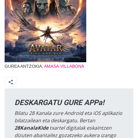
GUREA ANTZOKIA,
AMASA-VILLABONA
DESKARGATU GURE APPa!
Bilatu 28 Kanala zure Android eta iOS aplikazio
bilatzailean eta deskargatu. Bertan
28KanalaKide
txartel digitalak eskaintzen
dizuten abantailez gozatzeko aukera izango