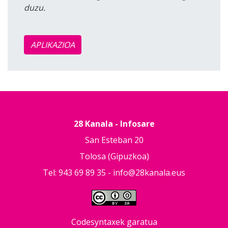
duzu.
APLIKAZIOA
28 Kanala - Infosare
San Esteban 20
Tolosa (Gipuzkoa)
Tel: 943 69 89 35 -
info@28kanala.eus
Codesyntaxek garatua