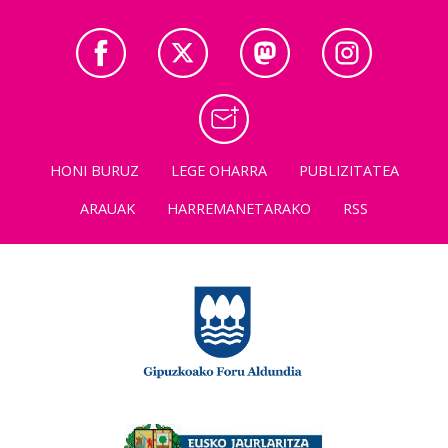
HONI BURUZ
LEGE OHARRA
PUBLIZITATEA
ARAUAK
HARREMANETARAKO
RSS