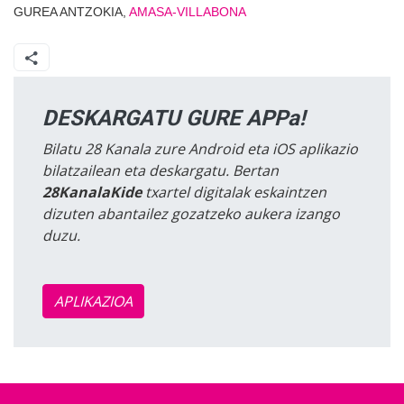
GUREA ANTZOKIA,
AMASA-VILLABONA
DESKARGATU GURE APPa!
Bilatu 28 Kanala zure Android eta iOS aplikazio
bilatzailean eta deskargatu. Bertan
28KanalaKide
txartel digitalak eskaintzen
dizuten abantailez gozatzeko aukera izango
duzu.
APLIKAZIOA