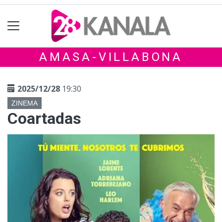
AMASA-VILLABONA
2025/12/28
19:30
ZINEMA
Coartadas