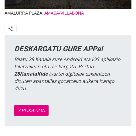
AMALURRA PLAZA,
AMASA-VILLABONA
DESKARGATU GURE APPa!
Bilatu 28 Kanala zure Android eta iOS aplikazio
bilatzailean eta deskargatu. Bertan
28KanalaKide
txartel digitalak eskaintzen
dizuten abantailez gozatzeko aukera izango
duzu.
APLIKAZIOA