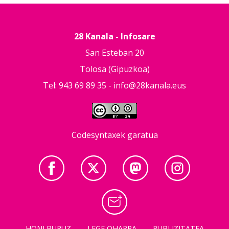
28 Kanala - Infosare
San Esteban 20
Tolosa (Gipuzkoa)
Tel: 943 69 89 35 -
info@28kanala.eus
Codesyntaxek garatua
HONI BURUZ
LEGE OHARRA
PUBLIZITATEA