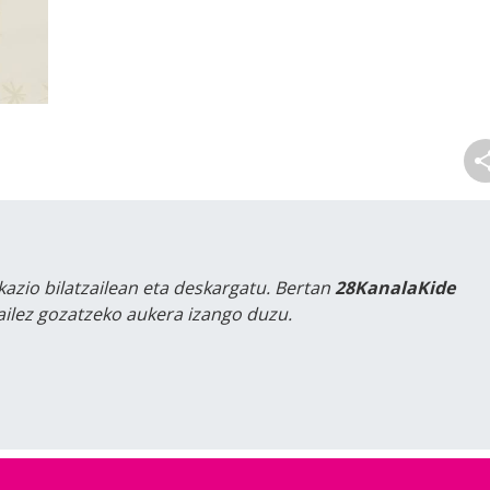
kazio bilatzailean eta deskargatu. Bertan
28KanalaKide
tailez gozatzeko aukera izango duzu.