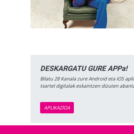
DESKARGATU GURE APPa!
Bilatu 28 Kanala zure Android eta iOS apli
txartel digitalak eskaintzen dizuten aban
APLIKAZIOA