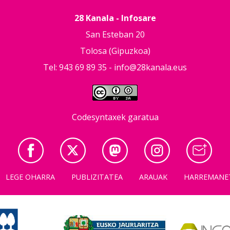
28 Kanala - Infosare
San Esteban 20
Tolosa (Gipuzkoa)
Tel: 943 69 89 35 -
info@28kanala.eus
Codesyntaxek garatua
LEGE OHARRA
PUBLIZITATEA
ARAUAK
HARREMANE