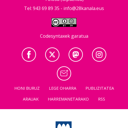
Tel: 943 69 89 35 -
info@28kanala.eus
Codesyntaxek garatua
HONI BURUZ
LEGE OHARRA
PUBLIZITATEA
ARAUAK
HARREMANETARAKO
RSS