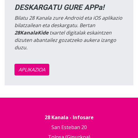
DESKARGATU GURE APPa!
Bilatu 28 Kanala zure Android eta iOS aplikazio
bilatzailean eta deskargatu. Bertan
28KanalaKide
txartel digitalak eskaintzen
dizuten abantailez gozatzeko aukera izango
duzu.
APLIKAZIOA
28 Kanala - Infosare
San Esteban 20
Tolosa (Gipuzkoa)