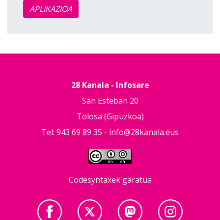
APLIKAZIOA
28 Kanala - Infosare
San Esteban 20
Tolosa (Gipuzkoa)
Tel: 943 69 89 35 -
info@28kanala.eus
Codesyntaxek garatua