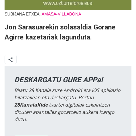
SUBIJANA ETXEA,
AMASA-VILLABONA
Jon Sarasuarekin solasaldia Gorane
Agirre kazetariak lagunduta.
DESKARGATU GURE APPa!
Bilatu 28 Kanala zure Android eta iOS aplikazio
bilatzailean eta deskargatu. Bertan
28KanalaKide
txartel digitalak eskaintzen
dizuten abantailez gozatzeko aukera izango
duzu.