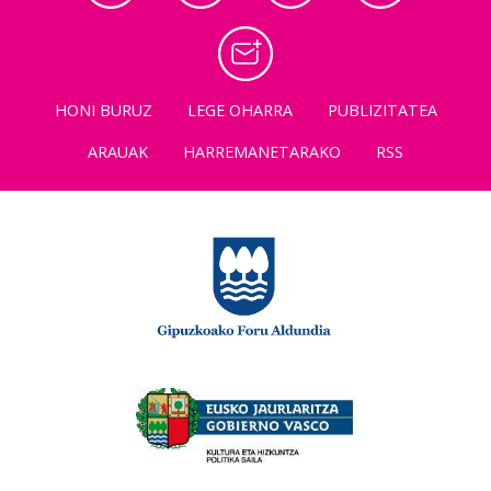
HONI BURUZ
LEGE OHARRA
PUBLIZITATEA
ARAUAK
HARREMANETARAKO
RSS