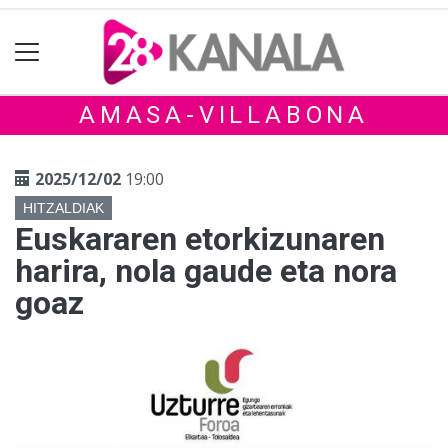
AMASA-VILLABONA
2025/12/02
19:00
HITZALDIAK
Euskararen etorkizunaren
harira, nola gaude eta nora
goaz