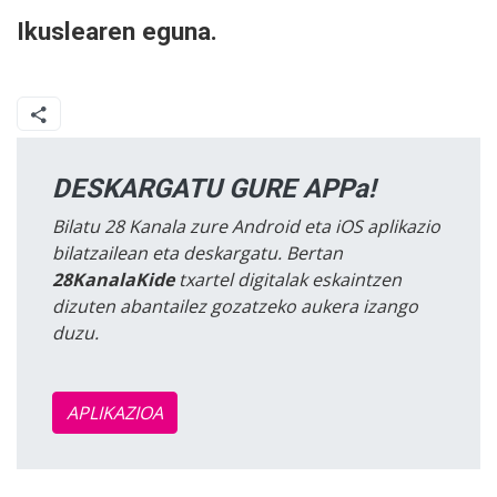
Ikuslearen eguna.
DESKARGATU GURE APPa!
Bilatu 28 Kanala zure Android eta iOS aplikazio
bilatzailean eta deskargatu. Bertan
28KanalaKide
txartel digitalak eskaintzen
dizuten abantailez gozatzeko aukera izango
duzu.
APLIKAZIOA