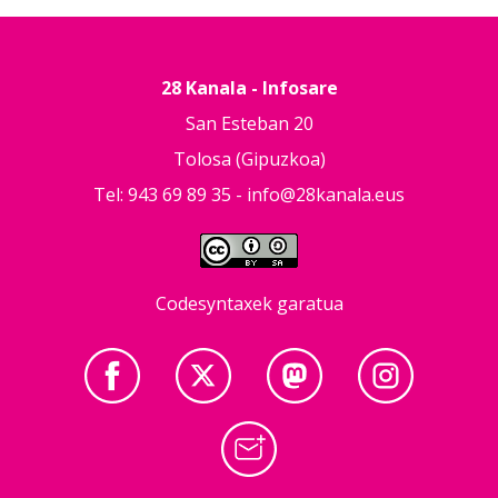
28 Kanala - Infosare
San Esteban 20
Tolosa (Gipuzkoa)
Tel: 943 69 89 35 -
info@28kanala.eus
Codesyntaxek garatua