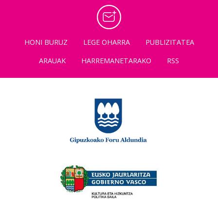
HONI BURUZ
LEGE OHARRA
PUBLIZITATEA
ARAUAK
HARREMANETARAKO
RSS