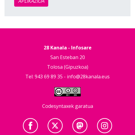
APLIKAZIOA
28 Kanala - Infosare
San Esteban 20
Tolosa (Gipuzkoa)
Tel: 943 69 89 35 -
info@28kanala.eus
Codesyntaxek garatua