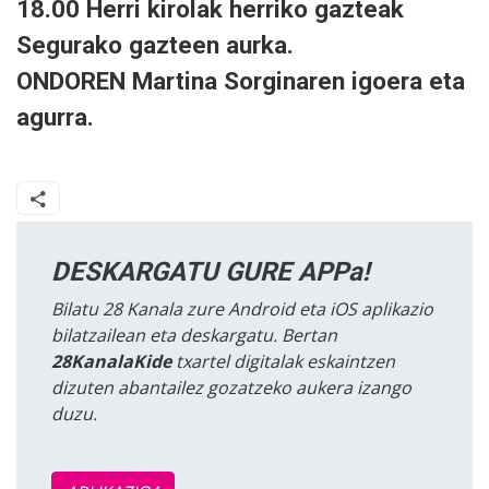
18.00 Herri kirolak herriko gazteak
Segurako gazteen aurka.
ONDOREN
Martina Sorginaren igoera eta
agurra.
DESKARGATU GURE APPa!
Bilatu 28 Kanala zure Android eta iOS aplikazio
bilatzailean eta deskargatu. Bertan
28KanalaKide
txartel digitalak eskaintzen
dizuten abantailez gozatzeko aukera izango
duzu.