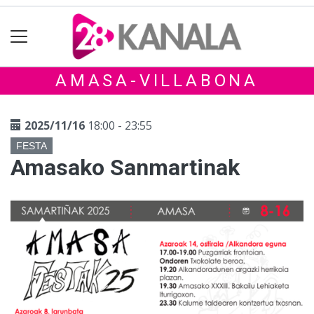
AMASA-VILLABONA
2025/11/16
18:00 - 23:55
FESTA
Amasako Sanmartinak