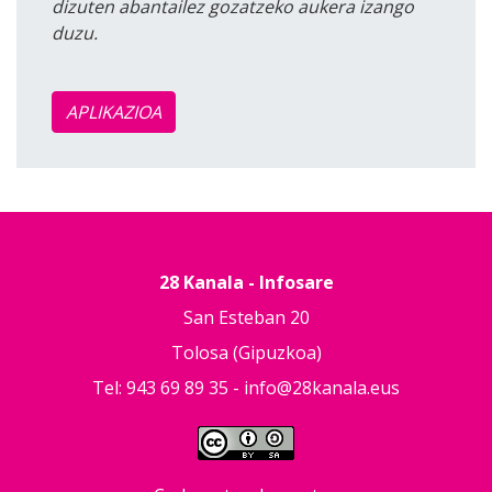
dizuten abantailez gozatzeko aukera izango
duzu.
APLIKAZIOA
28 Kanala - Infosare
San Esteban 20
Tolosa (Gipuzkoa)
Tel: 943 69 89 35 -
info@28kanala.eus