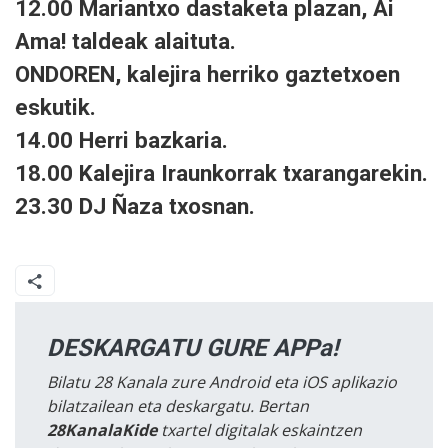
12.00 Mariantxo dastaketa plazan, Ai
Ama! taldeak alaituta.
ONDOREN,
kalejira herriko gaztetxoen
eskutik.
14.00 Herri bazkaria.
18.00 Kalejira Iraunkorrak txarangarekin.
23.30 DJ Ñaza txosnan.
DESKARGATU GURE APPa!
Bilatu 28 Kanala zure Android eta iOS aplikazio
bilatzailean eta deskargatu. Bertan
28KanalaKide
txartel digitalak eskaintzen