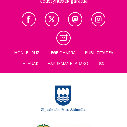
Codesyntaxek garatua
HONI BURUZ
LEGE OHARRA
PUBLIZITATEA
ARAUAK
HARREMANETARAKO
RSS