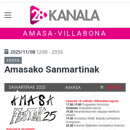
AMASA-VILLABONA
2025/11/08
12:00 - 23:55
FESTA
Amasako Sanmartinak