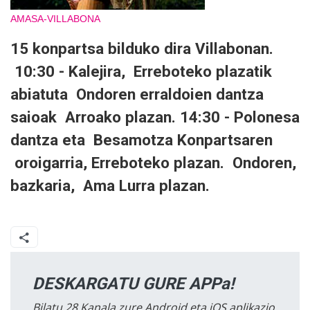
AMASA-VILLABONA
15 konpartsa bilduko dira Villabonan.
10:30 - Kalejira, Erreboteko plazatik
abiatuta Ondoren erraldoien dantza
saioak Arroako plazan. 14:30 - Polonesa
dantza eta Besamotza Konpartsaren
oroigarria, Erreboteko plazan. Ondoren,
bazkaria, Ama Lurra plazan.
DESKARGATU GURE APPa!
Bilatu 28 Kanala zure Android eta iOS aplikazio