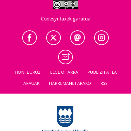
Codesyntaxek garatua
HONI BURUZ
LEGE OHARRA
PUBLIZITATEA
ARAUAK
HARREMANETARAKO
RSS