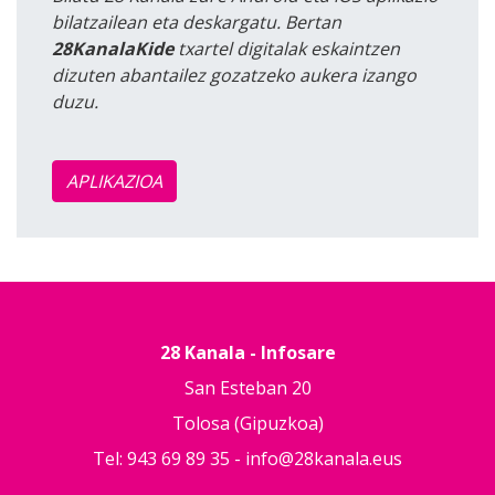
bilatzailean eta deskargatu. Bertan
28KanalaKide
txartel digitalak eskaintzen
dizuten abantailez gozatzeko aukera izango
duzu.
APLIKAZIOA
28 Kanala - Infosare
San Esteban 20
Tolosa (Gipuzkoa)
Tel: 943 69 89 35 -
info@28kanala.eus