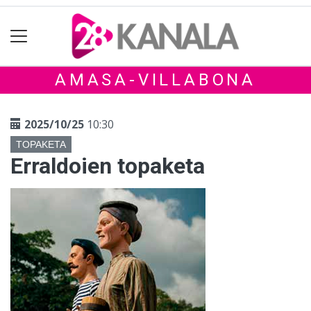
AMASA-VILLABONA
2025/10/25
10:30
TOPAKETA
Erraldoien topaketa