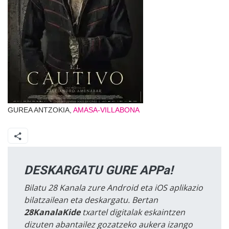
GUREA ANTZOKIA,
AMASA-VILLABONA
DESKARGATU GURE APPa!
Bilatu 28 Kanala zure Android eta iOS aplikazio
bilatzailean eta deskargatu. Bertan
28KanalaKide
txartel digitalak eskaintzen
dizuten abantailez gozatzeko aukera izango