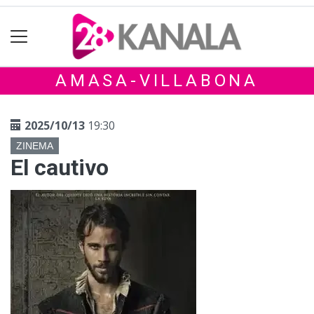
AMASA-VILLABONA
2025/10/13
19:30
ZINEMA
El cautivo