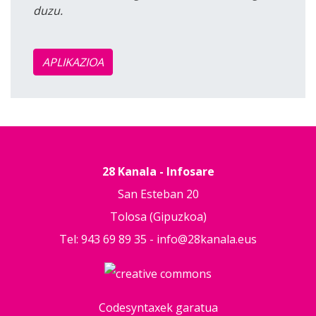
duzu.
APLIKAZIOA
28 Kanala - Infosare
San Esteban 20
Tolosa (Gipuzkoa)
Tel: 943 69 89 35 -
info@28kanala.eus
Codesyntaxek garatua