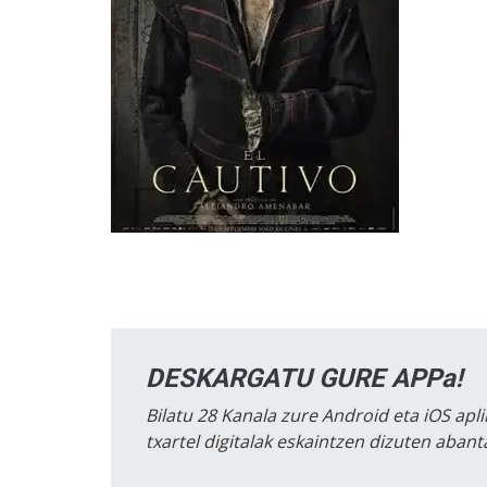
DESKARGATU GURE APPa!
Bilatu 28 Kanala zure Android eta iOS apli
txartel digitalak eskaintzen dizuten aban