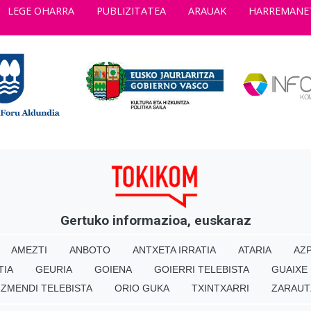
LEGE OHARRA
PUBLIZITATEA
ARAUAK
HARREMANE
Gertuko informazioa, euskaraz
AMEZTI
ANBOTO
ANTXETA IRRATIA
ATARIA
AZP
TIA
GEURIA
GOIENA
GOIERRI TELEBISTA
GUAIXE
IZMENDI TELEBISTA
ORIO GUKA
TXINTXARRI
ZARAUT