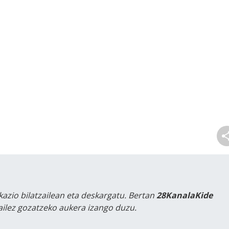
kazio bilatzailean eta deskargatu. Bertan
28KanalaKide
tailez gozatzeko aukera izango duzu.