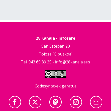
28 Kanala - Infosare
San Esteban 20
Tolosa (Gipuzkoa)
Tel: 943 69 89 35 -
info@28kanala.eus
Codesyntaxek garatua