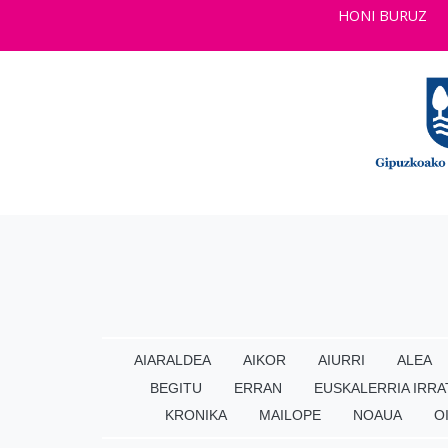
HONI BURUZ
AIARALDEA
AIKOR
AIURRI
ALEA
BEGITU
ERRAN
EUSKALERRIA IRRA
KRONIKA
MAILOPE
NOAUA
O