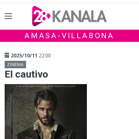
AMASA-VILLABONA
2025/10/11
22:00
ZINEMA
El cautivo