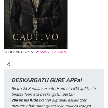
GUREA ANTZOKIA,
AMASA-VILLABONA
DESKARGATU GURE APPa!
Bilatu 28 Kanala zure Android eta iOS aplikazio
bilatzailean eta deskargatu. Bertan
28KanalaKide
txartel digitalak eskaintzen
dizuten abantailez gozatzeko aukera izango