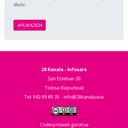
duzu.
APLIKAZIOA
28 Kanala - Infosare
San Esteban 20
Tolosa (Gipuzkoa)
Tel: 943 69 89 35 -
info@28kanala.eus
Codesyntaxek garatua