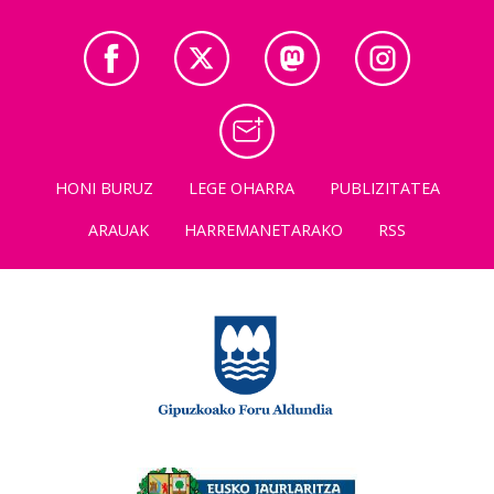
HONI BURUZ
LEGE OHARRA
PUBLIZITATEA
ARAUAK
HARREMANETARAKO
RSS