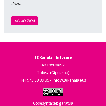
duzu.
APLIKAZIOA
28 Kanala - Infosare
San Esteban 20
Tolosa (Gipuzkoa)
Tel: 943 69 89 35 -
info@28kanala.eus
Codesyntaxek garatua