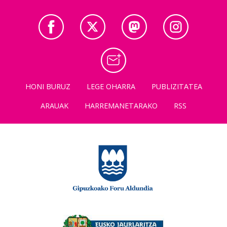
HONI BURUZ
LEGE OHARRA
PUBLIZITATEA
ARAUAK
HARREMANETARAKO
RSS