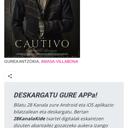
GUREA ANTZOKIA,
AMASA-VILLABONA
DESKARGATU GURE APPa!
Bilatu 28 Kanala zure Android eta iOS aplikazio
bilatzailean eta deskargatu. Bertan
28KanalaKide
txartel digitalak eskaintzen
dizuten abantailez gozatzeko aukera izango