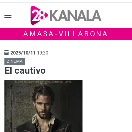
AMASA-VILLABONA
2025/10/11
19:30
ZINEMA
El cautivo