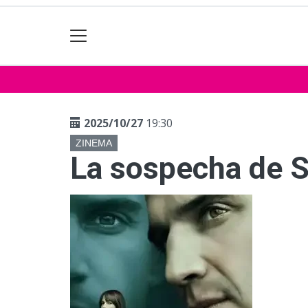
2025/10/27
19:30
ZINEMA
La sospecha de S