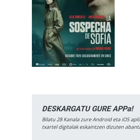
DESKARGATU GURE APPa!
Bilatu 28 Kanala zure Android eta iOS apli
txartel digitalak eskaintzen dizuten aban