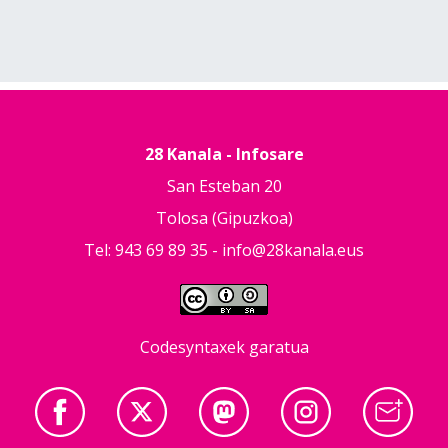
28 Kanala - Infosare
San Esteban 20
Tolosa (Gipuzkoa)
Tel: 943 69 89 35 -
info@28kanala.eus
Codesyntaxek garatua