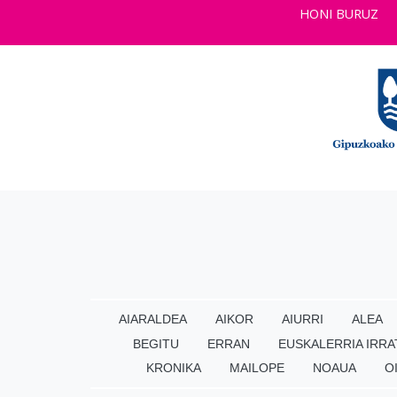
HONI BURUZ
AIARALDEA
AIKOR
AIURRI
ALEA
BEGITU
ERRAN
EUSKALERRIA IRRA
KRONIKA
MAILOPE
NOAUA
O