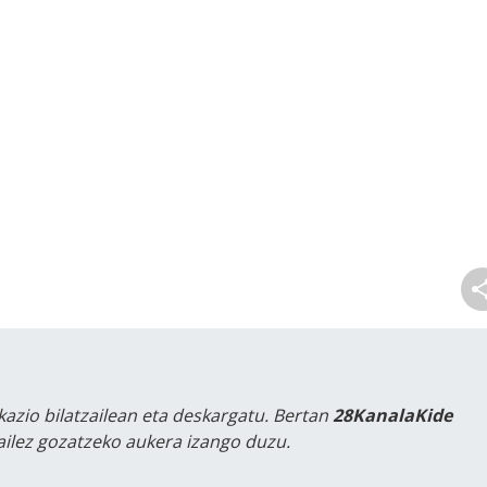
kazio bilatzailean eta deskargatu. Bertan
28KanalaKide
tailez gozatzeko aukera izango duzu.