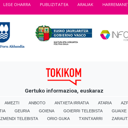
LEGE OHARRA
PUBLIZITATEA
ARAUAK
HARREMANE
Gertuko informazioa, euskaraz
AMEZTI
ANBOTO
ANTXETA IRRATIA
ATARIA
AZP
TIA
GEURIA
GOIENA
GOIERRI TELEBISTA
GUAIXE
IZMENDI TELEBISTA
ORIO GUKA
TXINTXARRI
ZARAUT