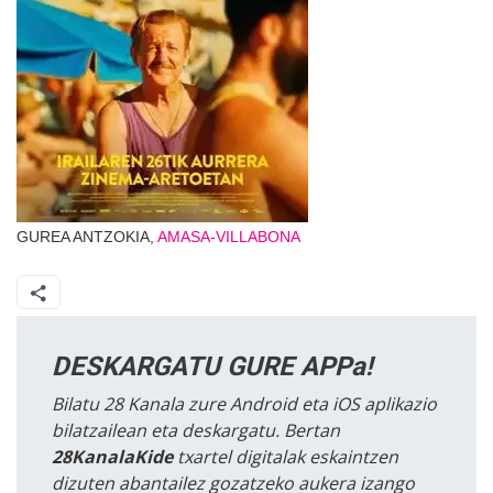
GUREA ANTZOKIA,
AMASA-VILLABONA
DESKARGATU GURE APPa!
Bilatu 28 Kanala zure Android eta iOS aplikazio
bilatzailean eta deskargatu. Bertan
28KanalaKide
txartel digitalak eskaintzen
dizuten abantailez gozatzeko aukera izango