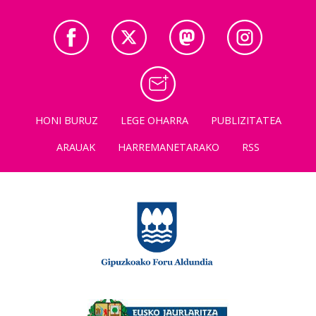
HONI BURUZ
LEGE OHARRA
PUBLIZITATEA
ARAUAK
HARREMANETARAKO
RSS