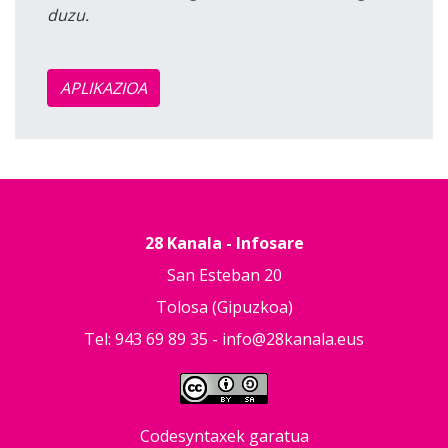
duzu.
APLIKAZIOA
28 Kanala - Infosare
San Esteban 20
Tolosa (Gipuzkoa)
Tel: 943 69 89 35 -
info@28kanala.eus
Codesyntaxek garatua