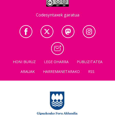
Codesyntaxek garatua
HONI BURUZ
LEGE OHARRA
PUBLIZITATEA
ARAUAK
HARREMANETARAKO
RSS