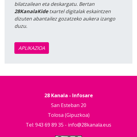
bilatzailean eta deskargatu. Bertan
28KanalaKide
txartel digitalak eskaintzen
dizuten abantailez gozatzeko aukera izango
duzu.
APLIKAZIOA
28 Kanala - Infosare
San Esteban 20
Tolosa (Gipuzkoa)
Tel: 943 69 89 35 -
info@28kanala.eus