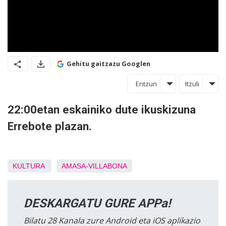
Gehitu gaitzazu Googlen
Entzun
Itzuli
22:00etan eskainiko dute ikuskizuna
Errebote plazan.
KULTURA
AMASA-VILLABONA
DESKARGATU GURE APPa!
Bilatu 28 Kanala zure Android eta iOS aplikazio