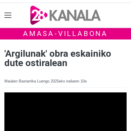
AMASA-VILLABONA
'Argilunak' obra eskainiko
dute ostiralean
Maialen Bastarrika Luengo
2025eko irailaren 10a