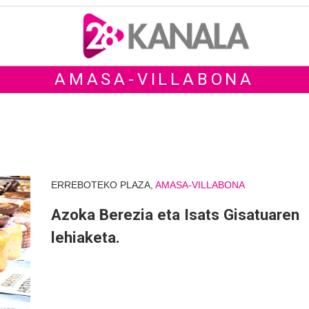
AMASA-VILLABONA
ERREBOTEKO PLAZA,
AMASA-VILLABONA
Azoka Berezia eta Isats Gisatuaren
lehiaketa.