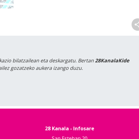
kazio bilatzailean eta deskargatu. Bertan
28KanalaKide
tailez gozatzeko aukera izango duzu.
28 Kanala - Infosare
San Esteban 20