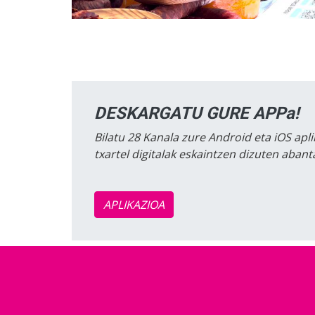
DESKARGATU GURE APPa!
Bilatu 28 Kanala zure Android eta iOS apli
txartel digitalak eskaintzen dizuten aban
APLIKAZIOA