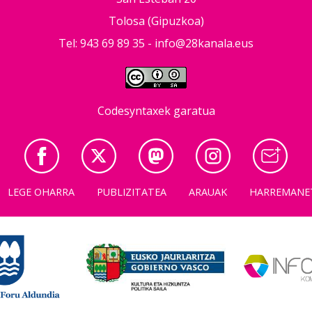
Tolosa (Gipuzkoa)
Tel: 943 69 89 35 -
info@28kanala.eus
Codesyntaxek garatua
LEGE OHARRA
PUBLIZITATEA
ARAUAK
HARREMANE