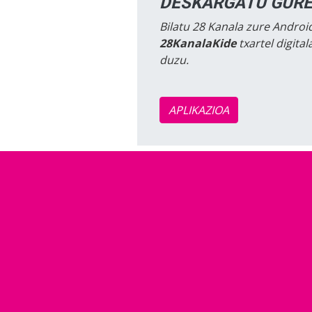
DESKARGATU GURE
Bilatu 28 Kanala zure Android
28KanalaKide
txartel digita
duzu.
APLIKAZIOA