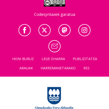
Codesyntaxek garatua
HONI BURUZ
LEGE OHARRA
PUBLIZITATEA
ARAUAK
HARREMANETARAKO
RSS