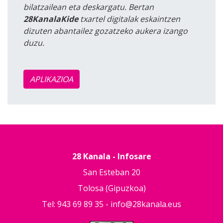
bilatzailean eta deskargatu. Bertan
28KanalaKide
txartel digitalak eskaintzen
dizuten abantailez gozatzeko aukera izango
duzu.
APLIKAZIOA
28 Kanala - Infosare
San Esteban 20
Tolosa (Gipuzkoa)
Tel: 943 69 89 35 -
info@28kanala.eus