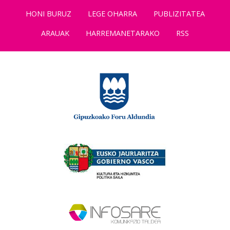
HONI BURUZ
LEGE OHARRA
PUBLIZITATEA
ARAUAK
HARREMANETARAKO
RSS