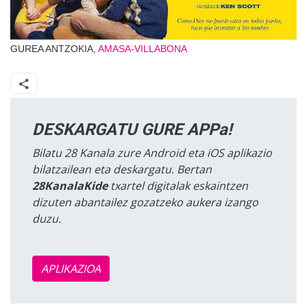
GUREA ANTZOKIA,
AMASA-VILLABONA
DESKARGATU GURE APPa!
Bilatu 28 Kanala zure Android eta iOS aplikazio
bilatzailean eta deskargatu. Bertan
28KanalaKide
txartel digitalak eskaintzen
dizuten abantailez gozatzeko aukera izango
duzu.
APLIKAZIOA