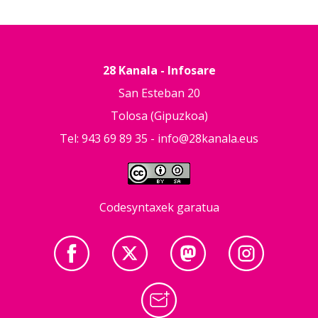
28 Kanala - Infosare
San Esteban 20
Tolosa (Gipuzkoa)
Tel: 943 69 89 35 -
info@28kanala.eus
Codesyntaxek garatua