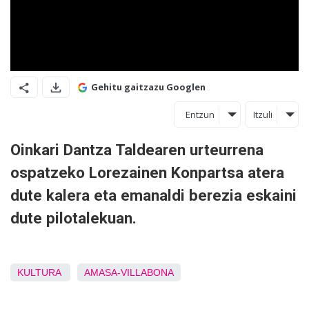
Gehitu gaitzazu Googlen
Entzun
Itzuli
Oinkari Dantza Taldearen urteurrena
ospatzeko Lorezainen Konpartsa atera
dute kalera eta emanaldi berezia eskaini
dute pilotalekuan.
KULTURA
AMASA-VILLABONA