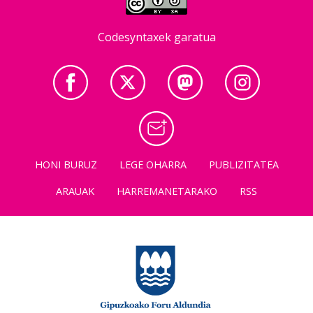
Codesyntaxek garatua
HONI BURUZ
LEGE OHARRA
PUBLIZITATEA
ARAUAK
HARREMANETARAKO
RSS