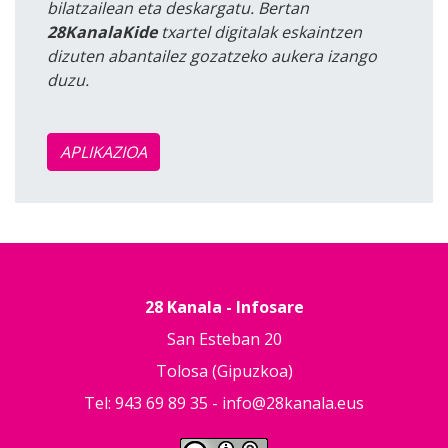
bilatzailean eta deskargatu. Bertan
28KanalaKide
txartel digitalak eskaintzen
dizuten abantailez gozatzeko aukera izango
duzu.
APLIKAZIOA
28 Kanala - Infosare
San Esteban 20
Tolosa (Gipuzkoa)
Tel: 943 69 89 35 -
info@28kanala.eus