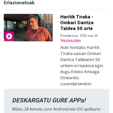
Erlazionatuak
Haritik Tiraka -
Oinkari Dantza
Taldea 50 urte
Erredakzioa
2025 mai 04
TOLOSALDEA
Aste hontako Haritik
Tiraka saioan Oinkari
Dantza Taldearen 50
urteen errepasoa egin
dugu Eneko Arteaga
Oinkariko
zuzendariarekin.
DESKARGATU GURE APPa!
Bilatu 28 Kanala zure Android eta iOS aplikazio