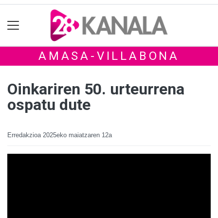
AMASA-VILLABONA
Oinkariren 50. urteurrena
ospatu dute
Erredakzioa
2025eko maiatzaren 12a