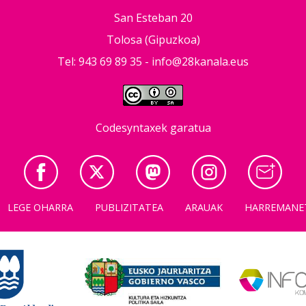
San Esteban 20
Tolosa (Gipuzkoa)
Tel: 943 69 89 35 -
info@28kanala.eus
Codesyntaxek garatua
LEGE OHARRA
PUBLIZITATEA
ARAUAK
HARREMANE