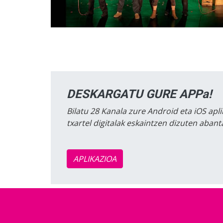
DESKARGATU GURE APPa!
Bilatu 28 Kanala zure Android eta iOS apli
txartel digitalak eskaintzen dizuten aban
APLIKAZIOA