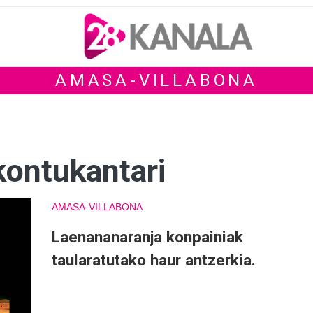
AMASA-VILLABONA
kontukantari
AMASA-VILLABONA
Laenananaranja konpainiak
taularatutako haur antzerkia.