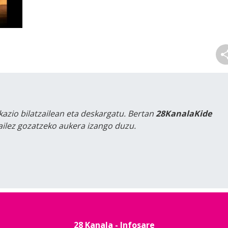
kazio bilatzailean eta deskargatu. Bertan
28KanalaKide
tailez gozatzeko aukera izango duzu.
28 Kanala - Infosare