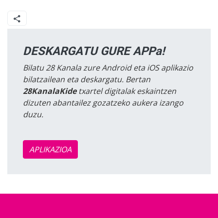
DESKARGATU GURE APPa!
Bilatu 28 Kanala zure Android eta iOS aplikazio
bilatzailean eta deskargatu. Bertan
28KanalaKide
txartel digitalak eskaintzen
dizuten abantailez gozatzeko aukera izango
duzu.
APLIKAZIOA