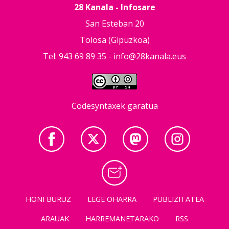
28 Kanala - Infosare
San Esteban 20
Tolosa (Gipuzkoa)
Tel: 943 69 89 35 -
info@28kanala.eus
Codesyntaxek garatua
HONI BURUZ
LEGE OHARRA
PUBLIZITATEA
ARAUAK
HARREMANETARAKO
RSS