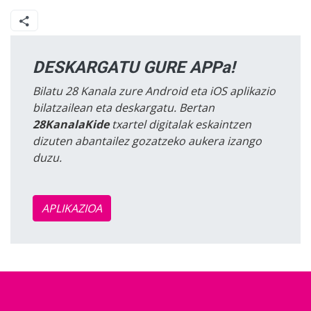
DESKARGATU GURE APPa!
Bilatu 28 Kanala zure Android eta iOS aplikazio
bilatzailean eta deskargatu. Bertan
28KanalaKide
txartel digitalak eskaintzen
dizuten abantailez gozatzeko aukera izango
duzu.
APLIKAZIOA