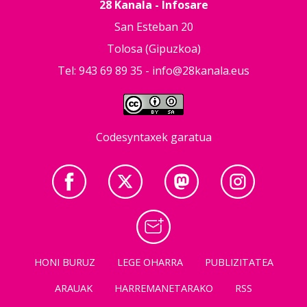
28 Kanala - Infosare
San Esteban 20
Tolosa (Gipuzkoa)
Tel: 943 69 89 35 -
info@28kanala.eus
Codesyntaxek garatua
HONI BURUZ
LEGE OHARRA
PUBLIZITATEA
ARAUAK
HARREMANETARAKO
RSS