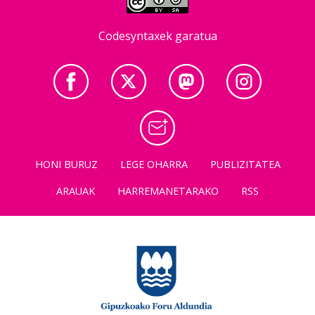
Codesyntaxek garatua
HONI BURUZ
LEGE OHARRA
PUBLIZITATEA
ARAUAK
HARREMANETARAKO
RSS