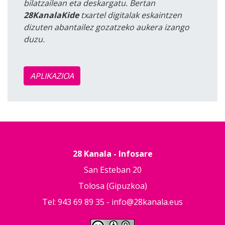
bilatzailean eta deskargatu. Bertan
28KanalaKide
txartel digitalak eskaintzen
dizuten abantailez gozatzeko aukera izango
duzu.
APLIKAZIOA
28 Kanala - Infosare
San Esteban 20
Tolosa (Gipuzkoa)
Tel: 943 69 89 35 -
info@28kanala.eus