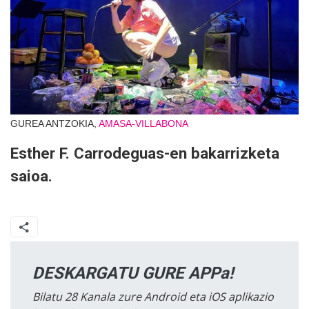
GUREA ANTZOKIA,
AMASA-VILLABONA
Esther F. Carrodeguas-en bakarrizketa
saioa.
DESKARGATU GURE APPa!
Bilatu 28 Kanala zure Android eta iOS aplikazio