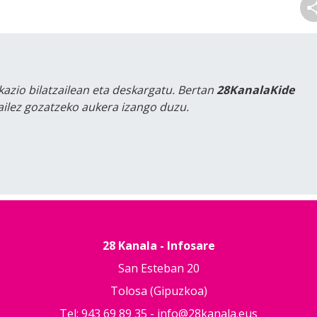
kazio bilatzailean eta deskargatu. Bertan
28KanalaKide
tailez gozatzeko aukera izango duzu.
28 Kanala - Infosare
San Esteban 20
Tolosa (Gipuzkoa)
Tel: 943 69 89 35 -
info@28kanala.eus