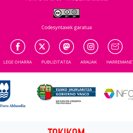
Codesyntaxek garatua
LEGE OHARRA
PUBLIZITATEA
ARAUAK
HARREMANE