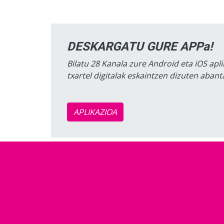
DESKARGATU GURE APPa!
Bilatu 28 Kanala zure Android eta iOS apli
txartel digitalak eskaintzen dizuten aban
APLIKAZIOA